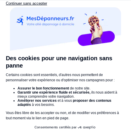
Il peut également utiliser un
humidimètre
, calibré pour
détecter l'humidité jusqu'à 4 cm de profondeur,
même à
travers du carrelage
. Il peut aussi recourir à un
test de
Fluorescéine
(colorant et eau chaude) pour situer l'origine
de l'écoulement.
Si la situation nécessite des équipements de détection plus
performants et que le professionnel doit passer plus de
temps que prévu, la recherche sera requalifiée en
recherche
« technique »
.
Vous recevrez alors un
rapport de recherche
détaillé
(moyens utilisés, constats, photos)
à transmettre à votre
assurance
. Mesdepanneurs.be vous accompagne pour
effectuer la réparation
et pour la
remise en état de votre
logement
si ce sinistre a causé des dégâts.
Infos utiles
Dès son arrivée, votre expert vous remet un
devis
personnalisé
comprenant :
la méthode utilisée pour la recherche ;
le temps indicatif prévu ;
la main d'œuvre et le déplacement ;