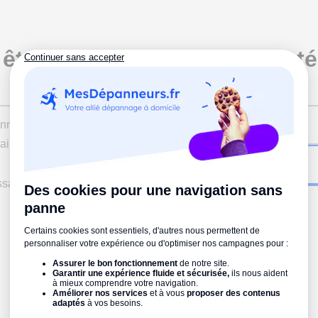
êtes client chez nous ou int
par nos services ?
ail
ssage